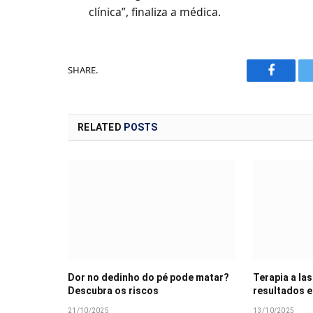
clínica”, finaliza a médica.
SHARE.
Faceboo
RELATED
POSTS
Dor no dedinho do pé pode matar?
Terapia a las
Descubra os riscos
resultados e
21/10/2025
13/10/2025