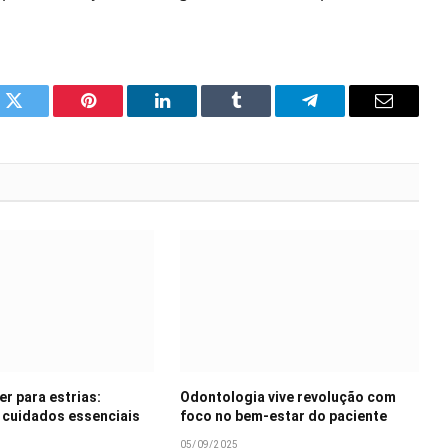
k
Twitter
Pinterest
LinkedIn
Tumblr
Telegram
Email
er para estrias:
Odontologia vive revolução com
 cuidados essenciais
foco no bem-estar do paciente
05/09/2025