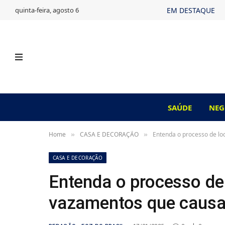
quinta-feira, agosto 6
EM DESTAQUE
SAÚDE
NEG
Home
CASA E DECORAÇÃO
Entenda o processo de lo
»
»
CASA E DECORAÇÃO
Entenda o processo de 
vazamentos que causa