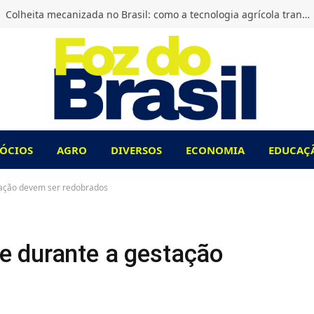
Colheita mecanizada no Brasil: como a tecnologia agrícola transformou o campo?
ÓCIOS
AGRO
DIVERSOS
ECONOMIA
EDUCAÇ
tação devem ser redobrados
e durante a gestação