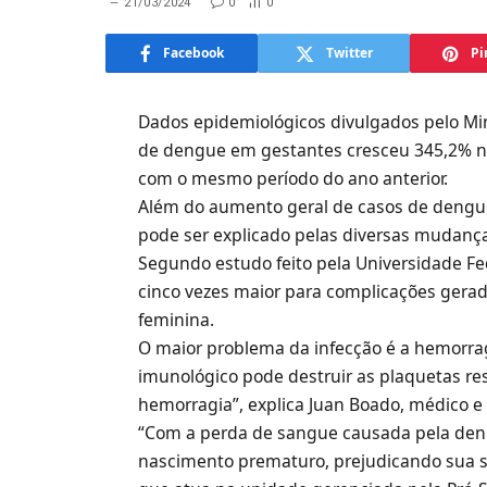
21/03/2024
0
0
Facebook
Twitter
Pi
Dados epidemiológicos divulgados pelo Mi
de dengue em gestantes cresceu 345,2% 
com o mesmo período do ano anterior.
Além do aumento geral de casos de dengue
pode ser explicado pelas diversas mudanç
Segundo estudo feito pela Universidade Fe
cinco vezes maior para complicações ger
feminina.
O maior problema da infecção é a hemorragi
imunológico pode destruir as plaquetas re
hemorragia”, explica Juan Boado, médico e 
“Com a perda de sangue causada pela den
nascimento prematuro, prejudicando sua sa