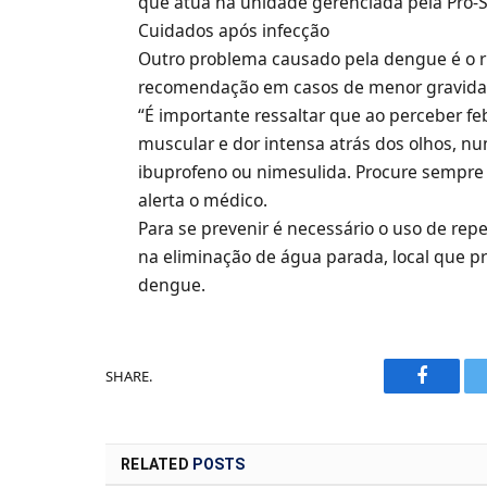
que atua na unidade gerenciada pela Pró-
Cuidados após infecção
Outro problema causado pela dengue é o ris
recomendação em casos de menor gravidad
“É importante ressaltar que ao perceber f
muscular e dor intensa atrás dos olhos, n
ibuprofeno ou nimesulida. Procure sempre
alerta o médico.
Para se prevenir é necessário o uso de repe
na eliminação de água parada, local que pr
dengue.
SHARE.
Faceboo
RELATED
POSTS