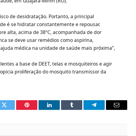
Saúde, em Guajará-Mirim (RO).
co de desidratação. Portanto, a principal
e é se hidratar constantemente e repousar.
ebre alta, acima de 38ºC, acompanhada de dor
unca se deve usar remédios como aspirina,
 ajuda médica na unidade de saúde mais próxima”,
lentes a base de DEET, telas e mosquiteiros e agir
opicia proliferação do mosquito transmissor da
k
Twitter
Pinterest
LinkedIn
Tumblr
Telegram
Email