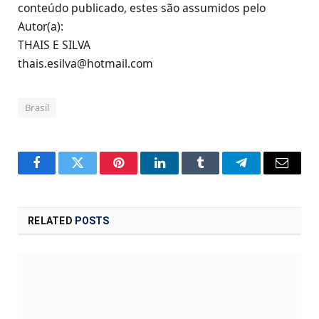
conteúdo publicado, estes são assumidos pelo
Autor(a):
THAIS E SILVA
thais.esilva@hotmail.com
Brasil
Facebook
Twitter
Pinterest
LinkedIn
Tumblr
Telegram
Email
RELATED
POSTS