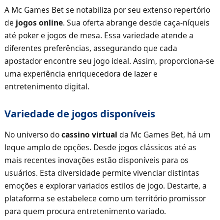
A Mc Games Bet se notabiliza por seu extenso repertório
de
jogos online
. Sua oferta abrange desde caça-níqueis
até poker e jogos de mesa. Essa variedade atende a
diferentes preferências, assegurando que cada
apostador encontre seu jogo ideal. Assim, proporciona-se
uma experiência enriquecedora de lazer e
entretenimento digital.
Variedade de jogos disponíveis
No universo do
cassino virtual
da Mc Games Bet, há um
leque amplo de opções. Desde jogos clássicos até as
mais recentes inovações estão disponíveis para os
usuários. Esta diversidade permite vivenciar distintas
emoções e explorar variados estilos de jogo. Destarte, a
plataforma se estabelece como um território promissor
para quem procura entretenimento variado.