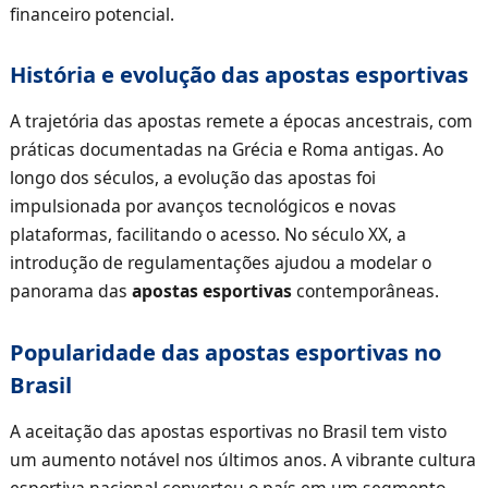
financeiro potencial.
História e evolução das apostas esportivas
A trajetória das apostas remete a épocas ancestrais, com
práticas documentadas na Grécia e Roma antigas. Ao
longo dos séculos, a evolução das apostas foi
impulsionada por avanços tecnológicos e novas
plataformas, facilitando o acesso. No século XX, a
introdução de regulamentações ajudou a modelar o
panorama das
apostas esportivas
contemporâneas.
Popularidade das apostas esportivas no
Brasil
A aceitação das apostas esportivas no Brasil tem visto
um aumento notável nos últimos anos. A vibrante cultura
esportiva nacional converteu o país em um segmento