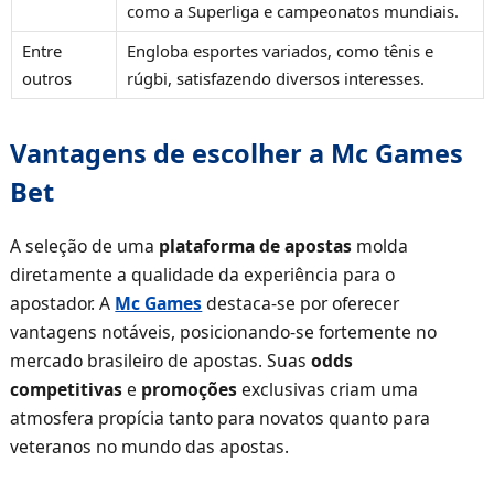
como a Superliga e campeonatos mundiais.
Entre
Engloba esportes variados, como tênis e
outros
rúgbi, satisfazendo diversos interesses.
Vantagens de escolher a Mc Games
Bet
A seleção de uma
plataforma de apostas
molda
diretamente a qualidade da experiência para o
apostador. A
Mc Games
destaca-se por oferecer
vantagens notáveis, posicionando-se fortemente no
mercado brasileiro de apostas. Suas
odds
competitivas
e
promoções
exclusivas criam uma
atmosfera propícia tanto para novatos quanto para
veteranos no mundo das apostas.