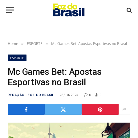
Home
ESPORTE
Mc Games Bet: Apostas Esportivas no Brasil
»
»
ESPORTE
Mc Games Bet: Apostas
Esportivas no Brasil
REDAÇÃO - FOZ DO BRASIL
26/10/2024
0
0