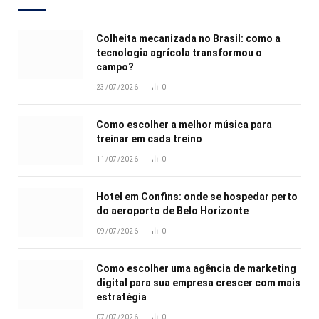
Colheita mecanizada no Brasil: como a
tecnologia agrícola transformou o
campo?
23/07/2026
0
Como escolher a melhor música para
treinar em cada treino
11/07/2026
0
Hotel em Confins: onde se hospedar perto
do aeroporto de Belo Horizonte
09/07/2026
0
Como escolher uma agência de marketing
digital para sua empresa crescer com mais
estratégia
07/07/2026
0