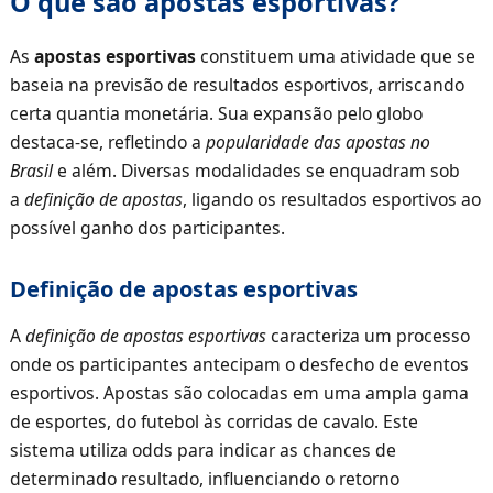
O que são apostas esportivas?
As
apostas esportivas
constituem uma atividade que se
baseia na previsão de resultados esportivos, arriscando
certa quantia monetária. Sua expansão pelo globo
destaca-se, refletindo a
popularidade das apostas no
Brasil
e além. Diversas modalidades se enquadram sob
a
definição de apostas
, ligando os resultados esportivos ao
possível ganho dos participantes.
Definição de apostas esportivas
A
definição de apostas esportivas
caracteriza um processo
onde os participantes antecipam o desfecho de eventos
esportivos. Apostas são colocadas em uma ampla gama
de esportes, do futebol às corridas de cavalo. Este
sistema utiliza odds para indicar as chances de
determinado resultado, influenciando o retorno