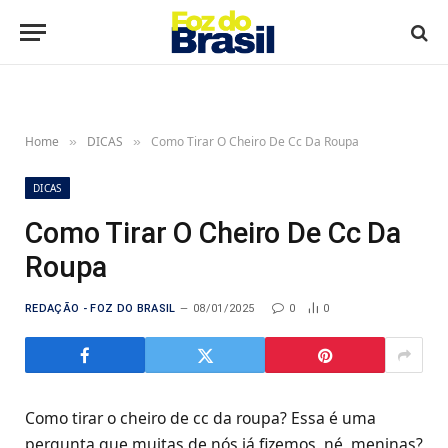
Home
DICAS
Como Tirar O Cheiro De Cc Da Roupa
»
»
DICAS
Como Tirar O Cheiro De Cc Da
Roupa
REDAÇÃO - FOZ DO BRASIL
08/01/2025
0
0
Como tirar o cheiro de cc da roupa? Essa é uma
pergunta que muitas de nós já fizemos, né, meninas?