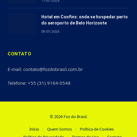
11/07/2026
Hotel em Confins: onde se hospedar perto
do aeroporto de Belo Horizonte
09/07/2026
CONTATO
E-mail: contato@fozdobrasil.com.br
Telefone: +55 (31) 9164-0548
© 2026 Foz do Brasil.
Início
Quem Somos
Política de Cookies