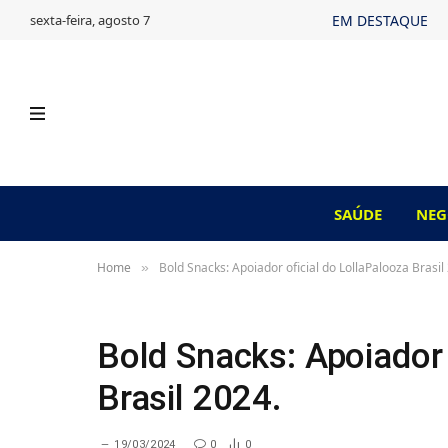
sexta-feira, agosto 7
EM DESTAQUE
SAÚDE
NEG
Home
Bold Snacks: Apoiador oficial do LollaPalooza Brasil
»
Bold Snacks: Apoiador 
Brasil 2024.
19/03/2024
0
0