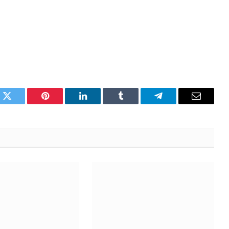
k
Twitter
Pinterest
LinkedIn
Tumblr
Telegram
Email