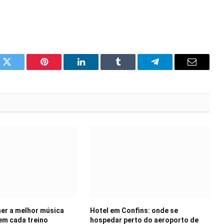
k
Twitter
Pinterest
LinkedIn
Tumblr
Telegram
Email
er a melhor música
Hotel em Confins: onde se
 em cada treino
hospedar perto do aeroporto de