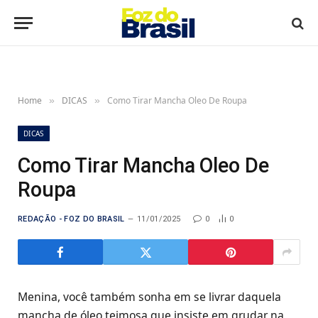
Home
DICAS
Como Tirar Mancha Oleo De Roupa
»
»
DICAS
Como Tirar Mancha Oleo De
Roupa
REDAÇÃO - FOZ DO BRASIL
11/01/2025
0
0
Menina, você também sonha em se livrar daquela
mancha de óleo teimosa que insiste em grudar na