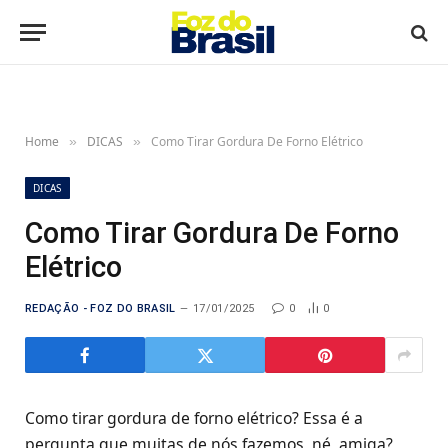
Home
DICAS
Como Tirar Gordura De Forno Elétrico
»
»
DICAS
Como Tirar Gordura De Forno
Elétrico
REDAÇÃO - FOZ DO BRASIL
17/01/2025
0
0
Como tirar gordura de forno elétrico? Essa é a
pergunta que muitas de nós fazemos, né, amiga?